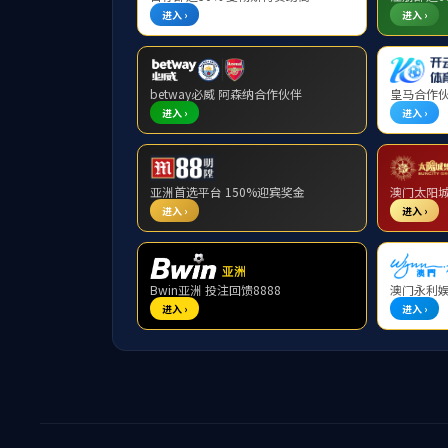
各
学院、
直属系：
现将《广东省教育厅办公室转发教育部
你们，并就太阳集团2138网址申报工作事
高校思想政治工作质量提升综合改革
请各单位根据通知要求，积极组织申报，于
邮箱：
xuegongbu203@163.com
，逾期不予
联系
人
：陈晓真；
联系
电话
：
0769-8
附件：广东省教育厅办公室转发教育