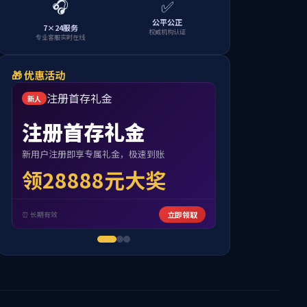
辅导活动
2025-06-30
辅导活动
2025-06-30
2025-06-27
2025-06-19
精彩落幕
2025-05-29
2025-04-17
2025-03-27
2025-03-11
2025-01-23
2025-01-11
下页