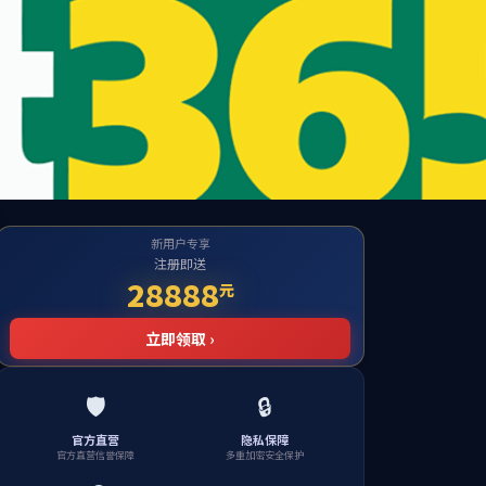
资助管理
学生医保
2138cc太阳集团官
网入口
2024-12-20
戏剧赋能教师沟通与情绪管理
2025-07-04
束！
2025-07-01
辅导活动
2025-06-30
动
2025-06-30