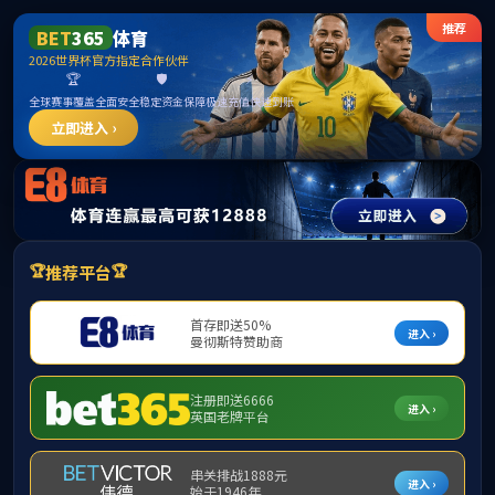
首页
部门概况
学工动态
通知公告
当前位置：
首页
心理辅导
正文
>
>
太阳集团2138网址心理中心举办太
【发布日期：2025-07-04】