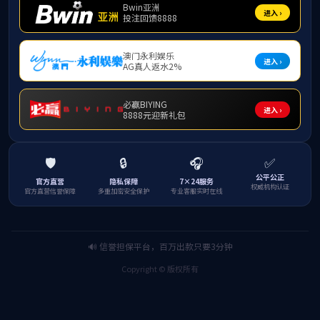
在 “情景演绎” 环节，导师设置了多个贴近校
在没有剧本预设的情况下，凭借对角色的理解和现
果。例如，在面对学生情绪低落时，运用温和的语
之，生硬的指责与命令式的口吻则可能加剧学生的