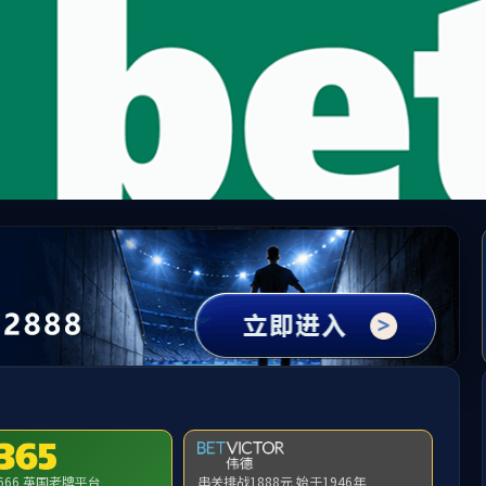
2138cc太阳集团(古天乐代言)官网-Official website
通知公告
思政领航
学风建设
心理辅导
生资助中心关于2021年3月勤工助学酬金审
学生酬金签领表已经审核通过，广州校区于2021年4月29