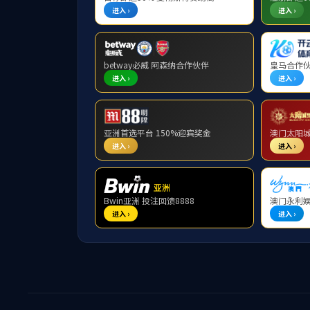
工作部和校园卡管理部门。财务工作部核
实。广州校区：行政楼312，020-87065912；
注：《太阳集团2138网址学生勤工助学考勤表》、《
月份勤工助学相关表格报送学生资助中心。学生资助中
关闭
打印
太阳集团2138网址就业信息网
太阳集团2138网址校友会
太阳集团2138网址心理健康教育咨询中心