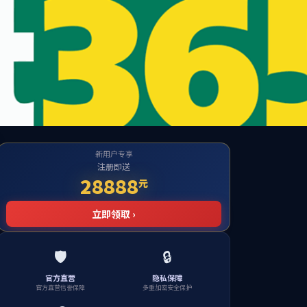
资助管理
学生医保
2138cc太阳集团官
网入口
核通报
日，东莞校区已于2021年4月26日报送学校财务