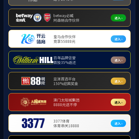
为迎接本科教学合格评估，进一步加强学风建设，
况进行全校通报。今天两校区总体课堂情况较好，大部分
到、课堂纪律较差的情况，请各院系结合通报情况，组织
设。
2025年5月26日太阳集团2138网址太阳集团2138网
附件
太阳集团2138网址太阳集团2138网址巡课记录表20250526.xls
已下